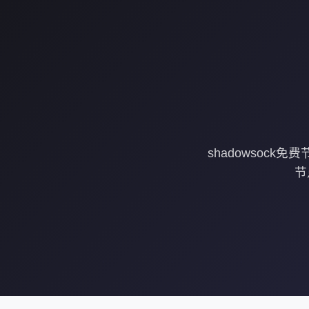
shadowsock
节