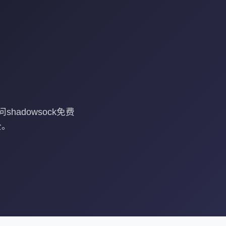
hadowsock免费
全。